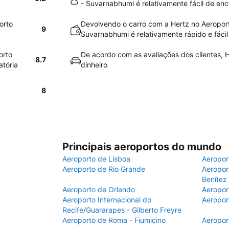
- Suvarnabhumi é relativamente fácil de enc
orto
Devolvendo o carro com a Hertz no Aeroport
9
Suvarnabhumi é relativamente rápido e fácil
orto
De acordo com as avaliações dos clientes, H
8.7
atória
dinheiro
8
Principais aeroportos do mundo
Aeroporto de Lisboa
Aeropor
Aeroporto de Rio Grande
Aeroport
Benítez
Aeroporto de Orlando
Aeropor
Aeroporto Internacional do
Aeropor
Recife/Guararapes - Gilberto Freyre
Aeroporto de Roma - Fiumicino
Aeropor