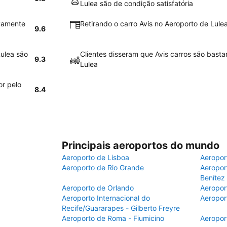
Lulea são de condição satisfatória
ivamente
Retirando o carro Avis no Aeroporto de Lulea
9.6
Lulea são
Clientes disseram que Avis carros são basta
9.3
Lulea
or pelo
8.4
Principais aeroportos do mundo
Aeroporto de Lisboa
Aeropor
Aeroporto de Rio Grande
Aeroport
Benítez
Aeroporto de Orlando
Aeropor
Aeroporto Internacional do
Aeropor
Recife/Guararapes - Gilberto Freyre
Aeroporto de Roma - Fiumicino
Aeropor