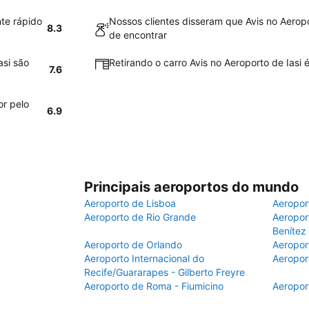
nte rápido
Nossos clientes disseram que Avis no Aeropor
8.3
de encontrar
asi são
Retirando o carro Avis no Aeroporto de Iasi é
7.6
or pelo
6.9
Principais aeroportos do mundo
Aeroporto de Lisboa
Aeropor
Aeroporto de Rio Grande
Aeroport
Benítez
Aeroporto de Orlando
Aeropor
Aeroporto Internacional do
Aeropor
Recife/Guararapes - Gilberto Freyre
Aeroporto de Roma - Fiumicino
Aeropor