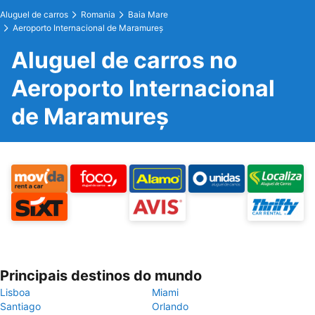
Aluguel de carros
Romania
Baia Mare
Aeroporto Internacional de Maramureș
Aluguel de carros no
Aeroporto Internacional
de Maramureș
Principais destinos do mundo
Lisboa
Miami
Santiago
Orlando