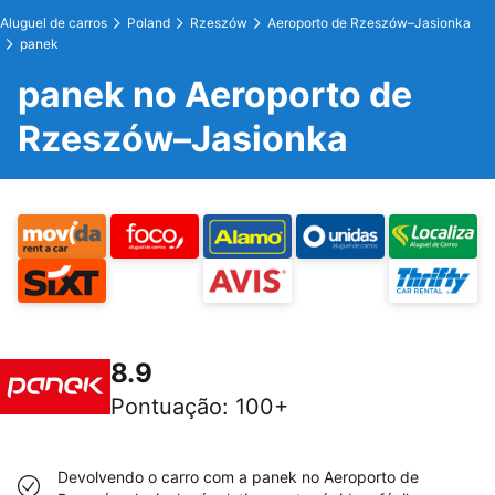
Aluguel de carros
Poland
Rzeszów
Aeroporto de Rzeszów–Jasionka
panek
panek no Aeroporto de
Rzeszów–Jasionka
8.9
Pontuação
:
100+
Devolvendo o carro com a panek no Aeroporto de