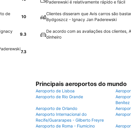
Paderewski é relativamente rápido e fácil
rto de
Clientes disseram que Avis carros são basta
10
a
Bydgoszcz - Ignacy Jan Paderewski
 Ignacy
De acordo com as avaliações dos clientes, A
9.3
dinheiro
 Paderewski
7.3
Principais aeroportos do mundo
Aeroporto de Lisboa
Aeropor
Aeroporto de Rio Grande
Aeroport
Benítez
Aeroporto de Orlando
Aeropor
Aeroporto Internacional do
Aeropor
Recife/Guararapes - Gilberto Freyre
Aeroporto de Roma - Fiumicino
Aeropor