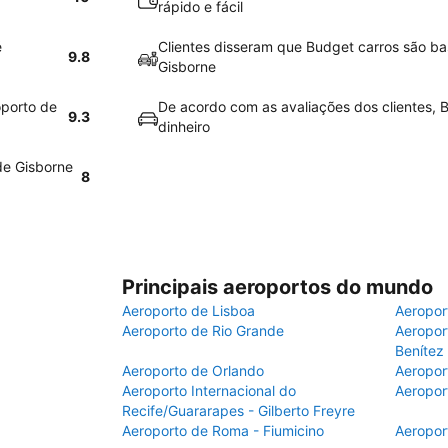
rápido e fácil
é
Clientes disseram que Budget carros são ba
9.8
Gisborne
oporto de
De acordo com as avaliações dos clientes, B
9.3
dinheiro
de Gisborne
8
Principais aeroportos do mundo
Aeroporto de Lisboa
Aeropor
Aeroporto de Rio Grande
Aeroport
Benítez
Aeroporto de Orlando
Aeropor
Aeroporto Internacional do
Aeropor
Recife/Guararapes - Gilberto Freyre
Aeroporto de Roma - Fiumicino
Aeropor