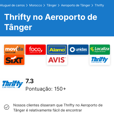
Aluguel de carros
Morocco
Tânger
Aeroporto de Tânger
Thrifty
Thrifty no Aeroporto de
Tânger
7.3
Pontuação
:
150+
Nossos clientes disseram que Thrifty no Aeroporto de
Tânger é relativamente fácil de encontrar