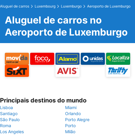
Aluguel de carros
Luxembourg
Luxemburgo
Aeroporto de Luxemburgo
Aluguel de carros no
Aeroporto de Luxemburgo
Principais destinos do mundo
Lisboa
Miami
Santiago
Orlando
São Paulo
Porto Alegre
Roma
Porto
Los Angeles
Milão