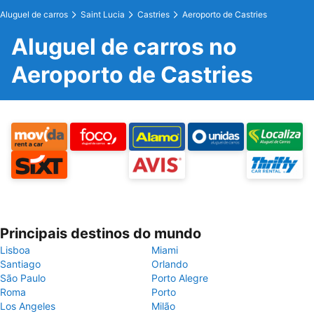
Aluguel de carros
Saint Lucia
Castries
Aeroporto de Castries
Aluguel de carros no
Aeroporto de Castries
Principais destinos do mundo
Lisboa
Miami
Santiago
Orlando
São Paulo
Porto Alegre
Roma
Porto
Los Angeles
Milão