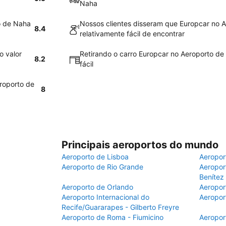
Naha
o de Naha
Nossos clientes disseram que Europcar no 
8.4
relativamente fácil de encontrar
o valor
Retirando o carro Europcar no Aeroporto de
8.2
fácil
eroporto de
8
Principais aeroportos do mundo
Aeroporto de Lisboa
Aeropor
Aeroporto de Rio Grande
Aeroport
Benítez
Aeroporto de Orlando
Aeropor
Aeroporto Internacional do
Aeropor
Recife/Guararapes - Gilberto Freyre
Aeroporto de Roma - Fiumicino
Aeropor