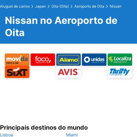
Aluguel de carros
Japan
Oita (Oita)
Aeroporto de Oita
Nissan
Nissan no Aeroporto de
Oita
Principais destinos do mundo
Lisboa
Miami