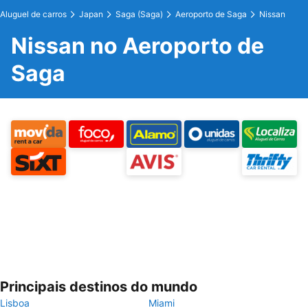
Aluguel de carros
Japan
Saga (Saga)
Aeroporto de Saga
Nissan
Nissan no Aeroporto de
Saga
Principais destinos do mundo
Lisboa
Miami