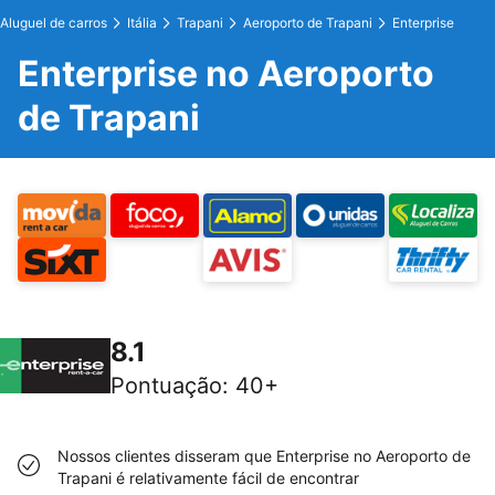
Aluguel de carros
Itália
Trapani
Aeroporto de Trapani
Enterprise
Enterprise no Aeroporto
de Trapani
8.1
Pontuação
:
40+
Nossos clientes disseram que Enterprise no Aeroporto de
Trapani é relativamente fácil de encontrar