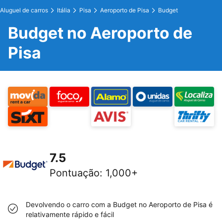
Aluguel de carros
Itália
Pisa
Aeroporto de Pisa
Budget
Budget no Aeroporto de
Pisa
7.5
Pontuação
:
1,000+
Devolvendo o carro com a Budget no Aeroporto de Pisa é
relativamente rápido e fácil