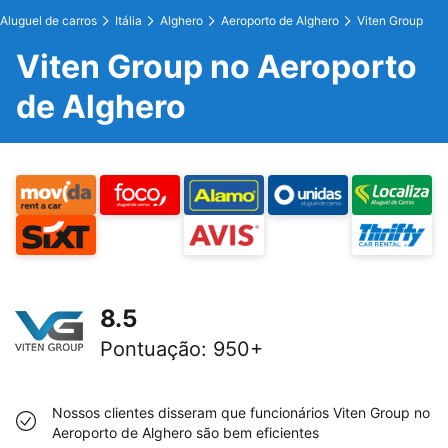
Aluguel de carros
Itália
Alghero
Aeroporto de Alghero
Viten Group
Viten Group no Aeroporto
de Alghero
8.5
Pontuação
:
950+
Nossos clientes disseram que funcionários Viten Group no
Aeroporto de Alghero são bem eficientes