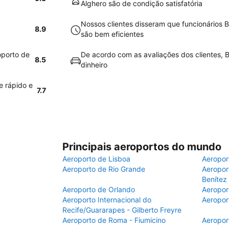
Alghero são de condição satisfatória
Nossos clientes disseram que funcionários 
8.9
são bem eficientes
oporto de
De acordo com as avaliações dos clientes, B
8.5
dinheiro
e rápido e
7.7
Principais aeroportos do mundo
Aeroporto de Lisboa
Aeropor
Aeroporto de Rio Grande
Aeroport
Benítez
Aeroporto de Orlando
Aeropor
Aeroporto Internacional do
Aeropor
Recife/Guararapes - Gilberto Freyre
Aeroporto de Roma - Fiumicino
Aeropor