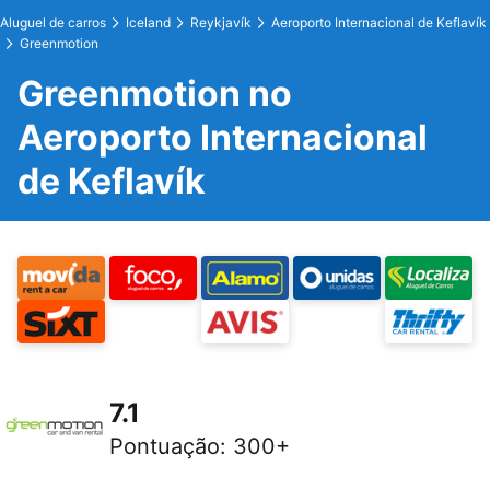
Aluguel de carros
Iceland
Reykjavík
Aeroporto Internacional de Keflavík
Greenmotion
Greenmotion no
Aeroporto Internacional
de Keflavík
7.1
Pontuação
:
300+