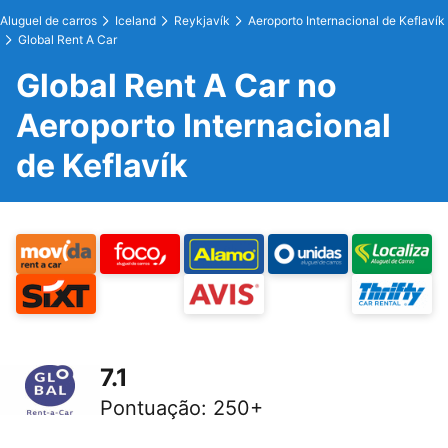
Aluguel de carros
Iceland
Reykjavík
Aeroporto Internacional de Keflavík
Global Rent A Car
Global Rent A Car no
Aeroporto Internacional
de Keflavík
7.1
Pontuação
:
250+