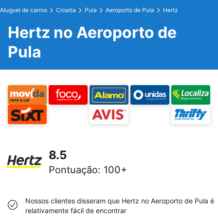
Aluguel de carros
Croatia
Pula
Aeroporto de Pula
Hertz
Hertz no Aeroporto de
Pula
8.5
Pontuação
:
100+
Nossos clientes disseram que Hertz no Aeroporto de Pula é
relativamente fácil de encontrar