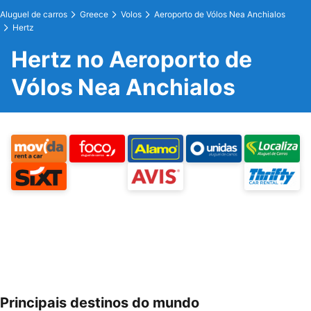
Aluguel de carros
Greece
Volos
Aeroporto de Vólos Nea Anchialos
Hertz
Hertz no Aeroporto de
Vólos Nea Anchialos
Principais destinos do mundo