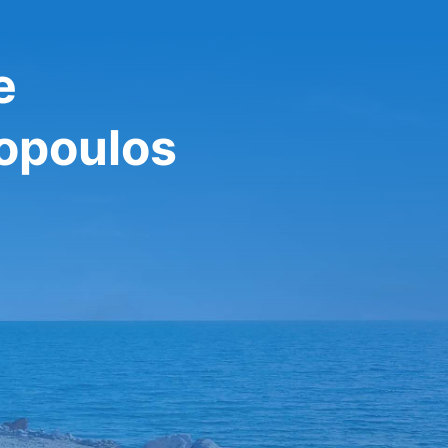
e
kopoulos