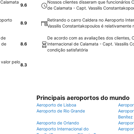
e Calamata
Nossos clientes disseram que funcionários C
9.6
de Calamata - Capt. Vassilis Constantakopo
oporto
Retirando o carro Caldera no Aeroporto Inte
8.9
Vassilis Constantakopoulos é relativamente r
 de
De acordo com as avaliações dos clientes, 
l de
8.6
Internacional de Calamata - Capt. Vassilis 
condição satisfatória
 valor pelo
8.3
Principais aeroportos do mundo
Aeroporto de Lisboa
Aeropor
Aeroporto de Rio Grande
Aeroport
Benítez
Aeroporto de Orlando
Aeropor
Aeroporto Internacional do
Aeropor