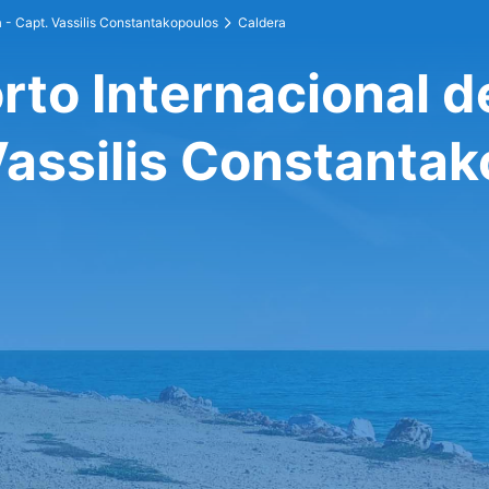
 - Capt. Vassilis Constantakopoulos
Caldera
rto Internacional d
Vassilis Constanta