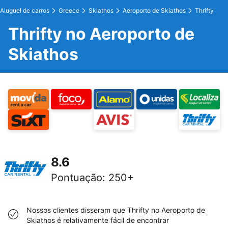
Aluguel de carros
Greece
Skiathos
Aeroporto de Skiathos
Thrifty
Thrifty no Aeroporto de
Skiathos
8.6
Pontuação
:
250+
Nossos clientes disseram que Thrifty no Aeroporto de
Skiathos é relativamente fácil de encontrar