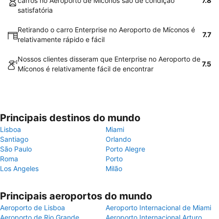
carros no Aeroporto de Míconos são de condição
7.8
satisfatória
Retirando o carro Enterprise no Aeroporto de Míconos é
7.7
relativamente rápido e fácil
Nossos clientes disseram que Enterprise no Aeroporto de
7.5
Míconos é relativamente fácil de encontrar
Principais destinos do mundo
Lisboa
Miami
Santiago
Orlando
São Paulo
Porto Alegre
Roma
Porto
Los Angeles
Milão
Principais aeroportos do mundo
Aeroporto de Lisboa
Aeroporto Internacional de Miami
Aeroporto de Rio Grande
Aeroporto Internacional Arturo