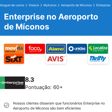
Aluguel de carros
Greece
Mykonos
Aeroporto de Míconos
Enterprise
Enterprise no Aeroporto
de Míconos
8.3
Pontuação
:
60+
Nossos clientes disseram que funcionários Enterprise no
Aeroporto de Míconos são bem eficientes