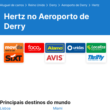
Aluguel de carros
Reino Unido
Derry
Aeroporto de Derry
Hertz
Hertz no Aeroporto de
Derry
Principais destinos do mundo
Lisboa
Miami