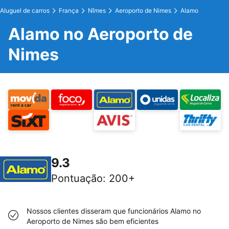
Aluguel de carros
França
Nîmes
Aeroporto de Nimes
Alamo
Alamo no Aeroporto de
Nimes
9.3
Pontuação
:
200+
Nossos clientes disseram que funcionários Alamo no
Aeroporto de Nimes são bem eficientes