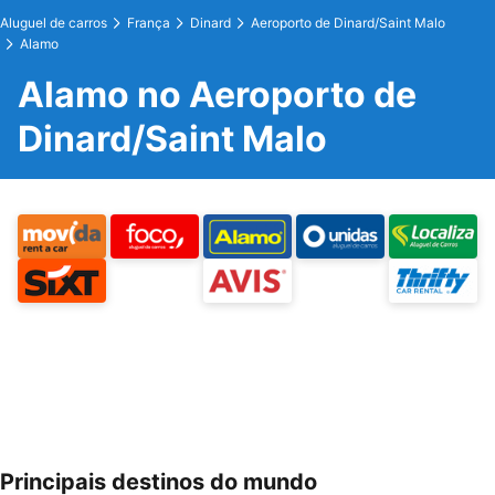
Aluguel de carros
França
Dinard
Aeroporto de Dinard/Saint Malo
Alamo
Alamo no Aeroporto de
Dinard/Saint Malo
Principais destinos do mundo