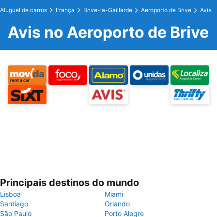
Aluguel de carros
França
Brive-la-Gaillarde
Aeroporto de Brive
Avis
Avis no Aeroporto de Brive
Principais destinos do mundo
Lisboa
Miami
Santiago
Orlando
São Paulo
Porto Alegre