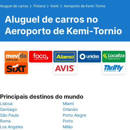
Aluguel de carros
Finland
Kemi
Aeroporto de Kemi-Tornio
Aluguel de carros no
Aeroporto de Kemi-Tornio
Principais destinos do mundo
Lisboa
Miami
Santiago
Orlando
São Paulo
Porto Alegre
Roma
Porto
Los Angeles
Milão