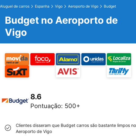
Aluguel de carros
Espanha
Vigo
Aeroporto de Vigo
Budget
Budget no Aeroporto de
Vigo
8.6
Pontuação
:
500+
Clientes disseram que Budget carros são bastante limpos no
Aeroporto de Vigo