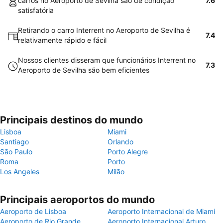
carros no Aeroporto de Sevilha são de condição
7.6
satisfatória
Retirando o carro Interrent no Aeroporto de Sevilha é
7.4
relativamente rápido e fácil
Nossos clientes disseram que funcionários Interrent no
7.3
Aeroporto de Sevilha são bem eficientes
Principais destinos do mundo
Lisboa
Miami
Santiago
Orlando
São Paulo
Porto Alegre
Roma
Porto
Los Angeles
Milão
Principais aeroportos do mundo
Aeroporto de Lisboa
Aeroporto Internacional de Miami
Aeroporto de Rio Grande
Aeroporto Internacional Arturo