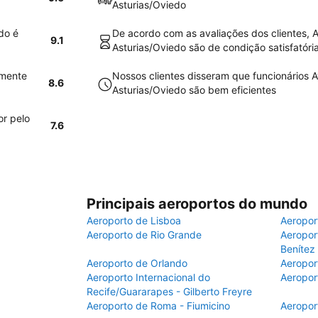
Asturias/Oviedo
do é
De acordo com as avaliações dos clientes, A
9.1
Asturias/Oviedo são de condição satisfatóri
amente
Nossos clientes disseram que funcionários A
8.6
Asturias/Oviedo são bem eficientes
or pelo
7.6
Principais aeroportos do mundo
Aeroporto de Lisboa
Aeropor
Aeroporto de Rio Grande
Aeroport
Benítez
Aeroporto de Orlando
Aeropor
Aeroporto Internacional do
Aeropor
Recife/Guararapes - Gilberto Freyre
Aeroporto de Roma - Fiumicino
Aeropor