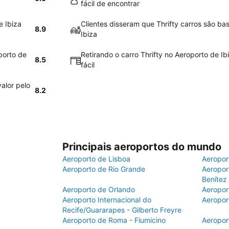
fácil de encontrar
e Ibiza
Clientes disseram que Thrifty carros são ba
8.9
Ibiza
porto de
Retirando o carro Thrifty no Aeroporto de Ib
8.5
fácil
alor pelo
8.2
Principais aeroportos do mundo
Aeroporto de Lisboa
Aeropor
Aeroporto de Rio Grande
Aeroport
Benítez
Aeroporto de Orlando
Aeropor
Aeroporto Internacional do
Aeropor
Recife/Guararapes - Gilberto Freyre
Aeroporto de Roma - Fiumicino
Aeropor