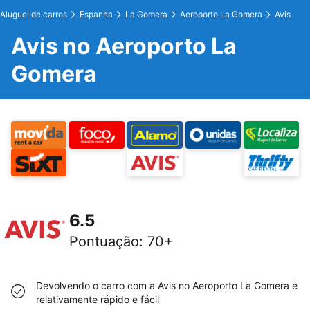
Aluguel de carros
Espanha
La Gomera
Aeroporto La Gomera
Avis
Avis no Aeroporto La
Gomera
6.5
Pontuação
:
70+
Devolvendo o carro com a Avis no Aeroporto La Gomera é
relativamente rápido e fácil