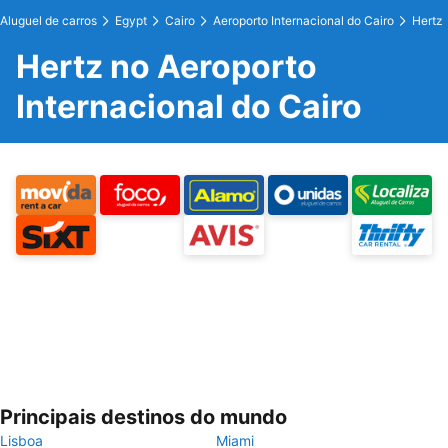
Aluguel de carros
Egypt
Cairo
Aeroporto Internacional do Cairo
Hertz
Hertz no Aeroporto
Internacional do Cairo
Principais destinos do mundo
Lisboa
Miami