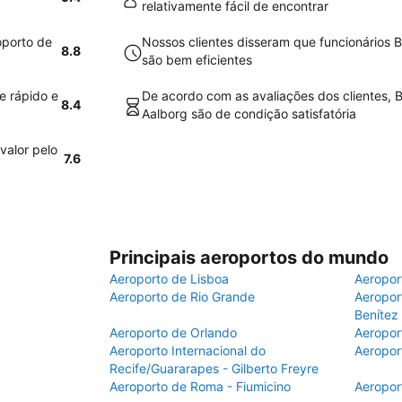
relativamente fácil de encontrar
oporto de
Nossos clientes disseram que funcionários 
8.8
são bem eficientes
e rápido e
De acordo com as avaliações dos clientes, 
8.4
Aalborg são de condição satisfatória
valor pelo
7.6
Principais aeroportos do mundo
Aeroporto de Lisboa
Aeropor
Aeroporto de Rio Grande
Aeroport
Benítez
Aeroporto de Orlando
Aeropor
Aeroporto Internacional do
Aeropor
Recife/Guararapes - Gilberto Freyre
Aeroporto de Roma - Fiumicino
Aeropor