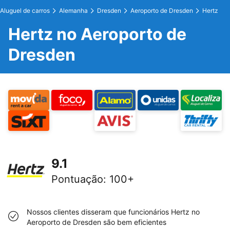
Aluguel de carros
Alemanha
Dresden
Aeroporto de Dresden
Hertz
Hertz no Aeroporto de
Dresden
9.1
Pontuação
:
100+
Nossos clientes disseram que funcionários Hertz no
Aeroporto de Dresden são bem eficientes