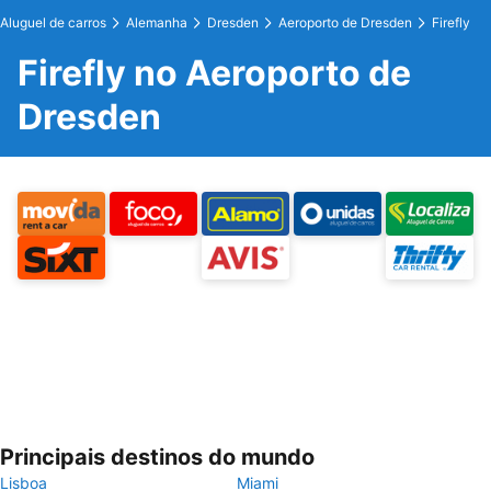
Aluguel de carros
Alemanha
Dresden
Aeroporto de Dresden
Firefly
Firefly no Aeroporto de
Dresden
Principais destinos do mundo
Lisboa
Miami