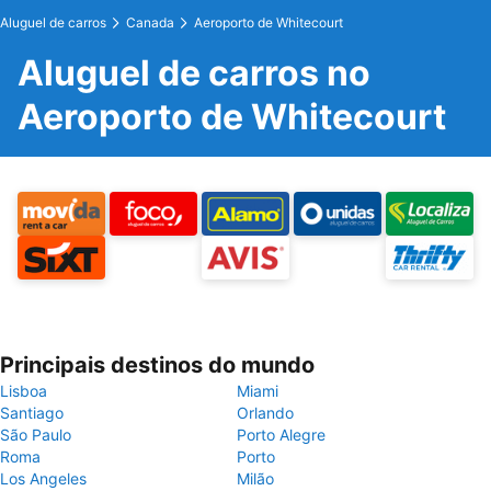
Aluguel de carros
Canada
Aeroporto de Whitecourt
Aluguel de carros no
Aeroporto de Whitecourt
Principais destinos do mundo
Lisboa
Miami
Santiago
Orlando
São Paulo
Porto Alegre
Roma
Porto
Los Angeles
Milão