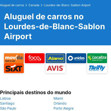
Aluguel de carros
Canada
Lourdes-de-Blanc-Sablon Airport
Aluguel de carros no
Lourdes-de-Blanc-Sablon
Airport
Principais destinos do mundo
Lisboa
Miami
Santiago
Orlando
São Paulo
Porto Alegre