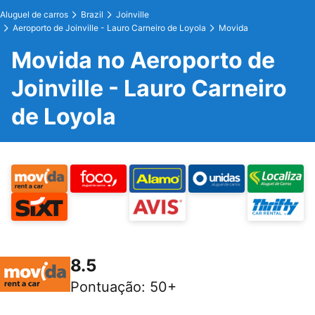
Aluguel de carros
Brazil
Joinville
Aeroporto de Joinville - Lauro Carneiro de Loyola
Movida
Movida no Aeroporto de
Joinville - Lauro Carneiro
de Loyola
8.5
Pontuação
:
50+