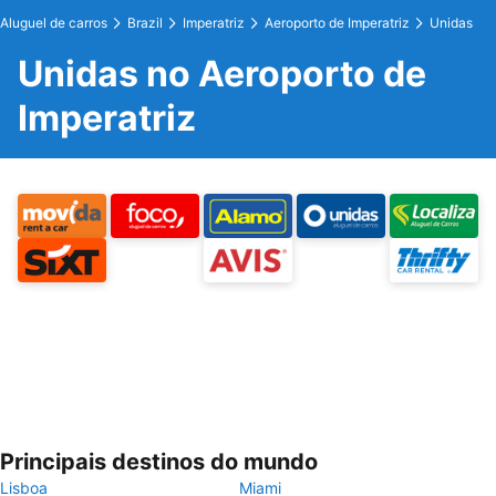
Aluguel de carros
Brazil
Imperatriz
Aeroporto de Imperatriz
Unidas
Unidas no Aeroporto de
Imperatriz
Principais destinos do mundo
Lisboa
Miami