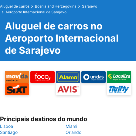
Aluguel de carros
Bosnia and Herzegovina
Sarajevo
Aeroporto Internacional de Sarajevo
Aluguel de carros no
Aeroporto Internacional
de Sarajevo
Principais destinos do mundo
Lisboa
Miami
Santiago
Orlando