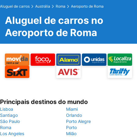
Aluguel de carros
Austrália
Roma
Aeroporto de Roma
Aluguel de carros no
Aeroporto de Roma
Principais destinos do mundo
Lisboa
Miami
Santiago
Orlando
São Paulo
Porto Alegre
Roma
Porto
Los Angeles
Milão