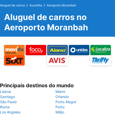
Aluguel de carros
Austrália
Aeroporto Moranbah
Aluguel de carros no
Aeroporto Moranbah
Principais destinos do mundo
Lisboa
Miami
Santiago
Orlando
São Paulo
Porto Alegre
Roma
Porto
Los Angeles
Milão