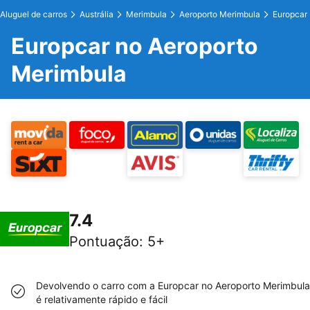
Aluguel de carros
Austrália
Merimbula
Aeroporto Merimbula
Europcar
Europcar no Aeroporto
Merimbula
7.4
Pontuação
:
5+
Devolvendo o carro com a Europcar no Aeroporto Merimbula
é relativamente rápido e fácil