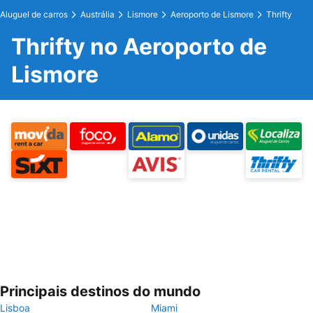
Aluguel de carros
Austrália
Lismore
Aeroporto de Lismore
Thrifty
Thrifty no Aeroporto de
Lismore
Principais destinos do mundo
Lisboa
Miami