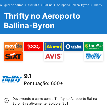
Aluguel de carros
Austrália
Ballina
Aeroporto Ballina-Byron
Thrifty
Thrifty no Aeroporto
Ballina-Byron
9.1
Pontuação
:
600+
Devolvendo o carro com a Thrifty no Aeroporto Ballina-
Byron é relativamente rápido e fácil