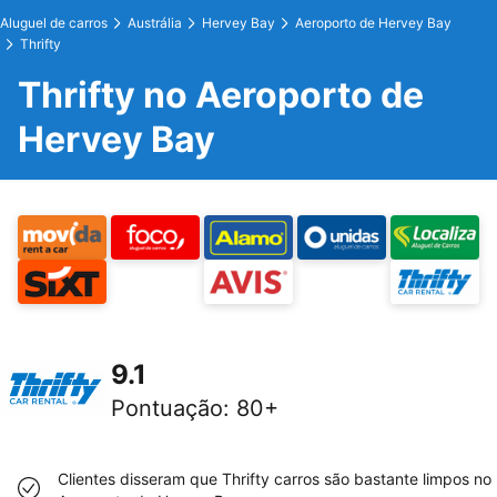
Aluguel de carros
Austrália
Hervey Bay
Aeroporto de Hervey Bay
Thrifty
Thrifty no Aeroporto de
Hervey Bay
9.1
Pontuação
:
80+
Clientes disseram que Thrifty carros são bastante limpos no