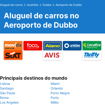
Aluguel de carros
Austrália
Dubbo
Aeroporto de Dubbo
Aluguel de carros no
Aeroporto de Dubbo
Principais destinos do mundo
Lisboa
Miami
Santiago
Orlando
São Paulo
Porto Alegre
Roma
Porto
Los Angeles
Milão